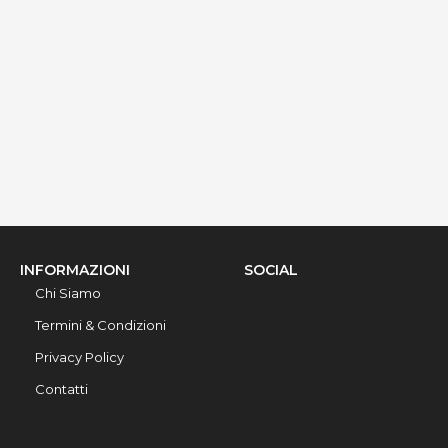
via Ribera 6, Gallipoli, 73014, Lecce, Italy
Info rapide
Dettagli
INFORMAZIONI
SOCIAL
Chi Siamo
Termini & Condizioni
Privacy Policy
Contatti