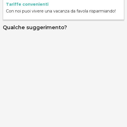
Tariffe convenienti
Con noi puoi vivere una vacanza da favola risparmiando!
Qualche suggerimento?
Palazzo Gallo - Camera Medievale
via Ribera 6, Gallipoli, 73014, Lecce, Italy
Info rapide
Dettagli
Palazzo Gallo - Camera Aragona