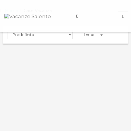
Home
Case Vacanza
Vedi
Rosa Virginia 26 appart…
0.0
PRENOTA
Case Vacanza
Gallipoli
,
Lecce
,
Italy
ND