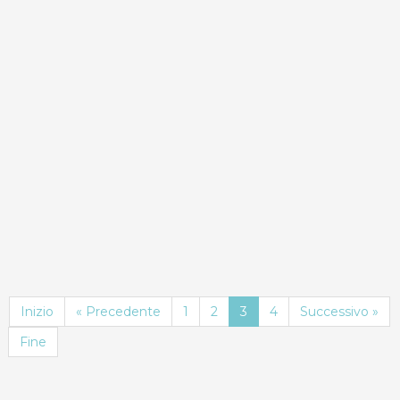
ND
Dettagli
Prenota
Inizio
« Precedente
1
2
3
4
Successivo »
Fine