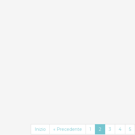
PRENOTA
PREN
ND
0.0
0.0
Compara
Appartamento
Bilo
Delfino 2
Case Vacanza
Inizio
« Precedente
1
2
3
4
5