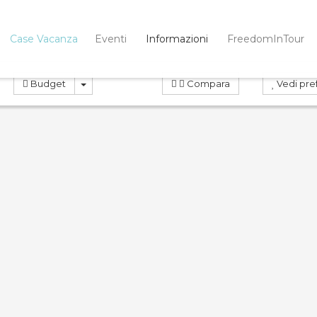
Case Vacanza
Eventi
Informazioni
FreedomInTour
Budget
Compara
Vedi pref
OTA
PRENOTA
ND
0.0
Compara
Co
 Virginia 10
Rosa Virginia 14
Case Vacanza
Case Vacanza