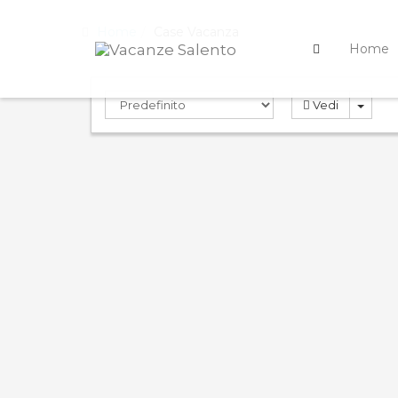
Home
Case Vacanza
Home
Vedi
PRENOTA
PREN
ND
0.0
9.0
Compara
Rosa Virginia 33
Rosa
Case Vacanza