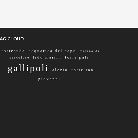
via stella del mare 1,
Torresuda, 73014, Lecce, Italy
Info rapide
Dettagli
AG CLOUD
torresuda
acquarica del capo
marina di
lido marini
torre pali
pescoluse
gallipoli
alezio
torre san
giovanni