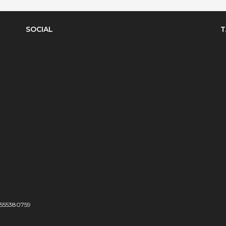
SOCIAL
T
04555380759