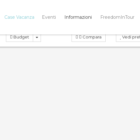
Case Vacanza
Eventi
Informazioni
FreedomInTour
Budget
Compara
Vedi pref
OTA
PRENOTA
ND
0.0
Compara
Co
sa di Camilla
Appartamento
Lavinia vi…
Case Vacanza