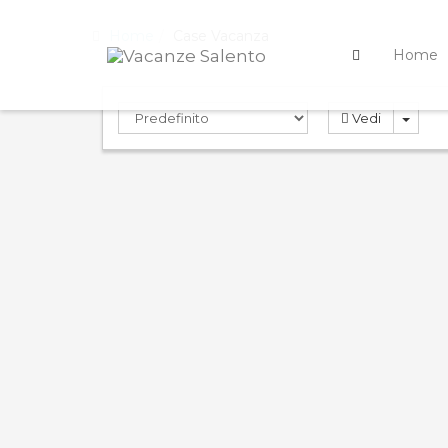
Home
Case Vacanza
Home
Vedi
PRENOTAZIONE
PREN
ND
IMMEDIATA
0.0
0.0
Compara
Palazzo Gallo -
A ca
Camera …