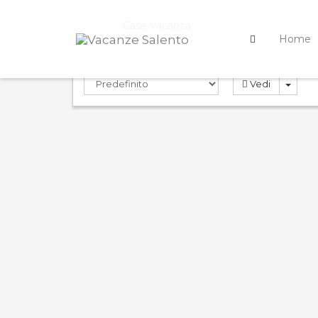
Home
Case Vacanza
Home
Vedi
PRENOTA
PREN
ND
0.0
0.0
Compara
Rosa Virginia 23
Casa
Case Vacanza