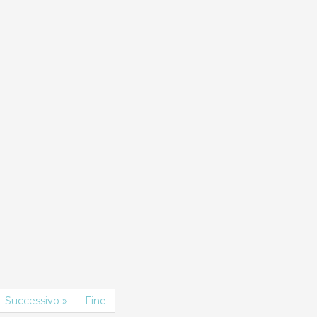
OTA
PRENOTA
ND
9.0
Compara
Co
 Virginia 10
Rosa Virginia 11
Case Vacanza
Case Vacanza
Successivo »
Fine