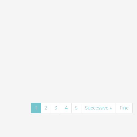
0.0
0.0
Compara
Mono Eraclito
Res
Card
Case Vacanza
1
2
3
4
5
Successivo »
Fine