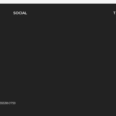
SOCIAL
T
04555380759