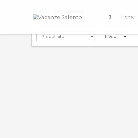
Home
Case Vacanza
Home
Vedi
PRENOTAZIONE
PREN
ND
IMMEDIATA
0.0
0.0
Compara
Villa Stella
App
Delf
Ville