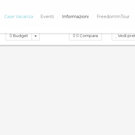
Case Vacanza
Eventi
Informazioni
FreedomInTour
Budget
Compara
Vedi pref
OTA
PRENOTA
ND
10.0
Compara
Co
artamento
Villa Vivaldi 2
ino 2
Case Vacanza