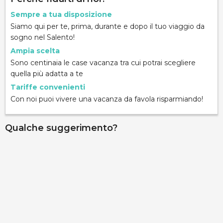
Sempre a tua disposizione
Siamo qui per te, prima, durante e dopo il tuo viaggio da
sogno nel Salento!
Ampia scelta
Sono centinaia le case vacanza tra cui potrai scegliere
quella più adatta a te
Tariffe convenienti
Con noi puoi vivere una vacanza da favola risparmiando!
Qualche suggerimento?
Palazzo Gallo - Camera Assanti
via Ribera 6, Gallipoli, 73014, Lecce, Italy
Info rapide