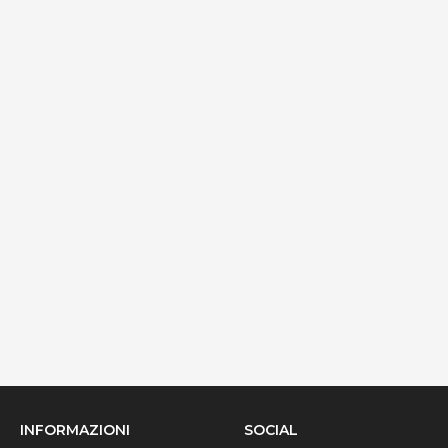
Dettagli
Palazzo Gallo - Camera Medievale
via Ribera 6, Gallipoli, 73014, Lecce, Italy
Info rapide
Dettagli
INFORMAZIONI
SOCIAL