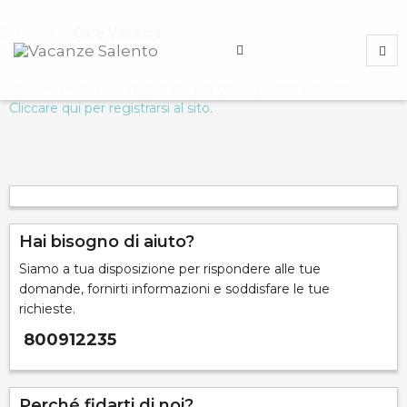
Home
Case Vacanza
Spiacente, dovete registrarvi per poter prenotare online.
Cliccare qui per registrarsi al sito.
Hai bisogno di aiuto?
Siamo a tua disposizione per rispondere alle tue
domande, fornirti informazioni e soddisfare le tue
richieste.
800912235
Perché fidarti di noi?