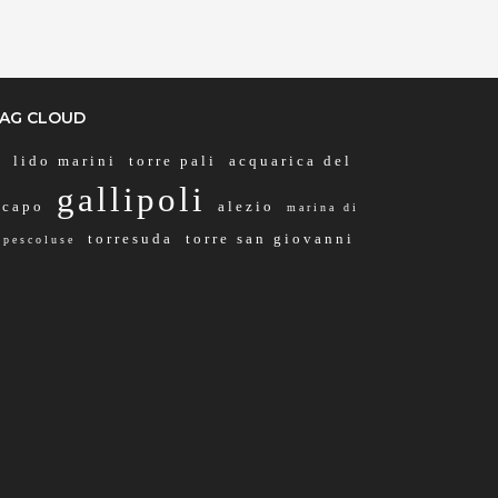
via Ribera 6, Gallipoli, 73014,
Lecce, Italy
Info rapide
AG CLOUD
Dettagli
lido marini
torre pali
acquarica del
gallipoli
capo
alezio
marina di
torresuda
torre san giovanni
pescoluse