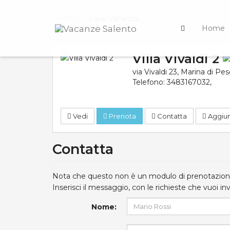
Home
Case Vacanza
Home
Villa Vivaldi 2
via Vivaldi 23
,
Marina di Pes
Telefono:
3483167032
,
Vedi
Prenota
Contatta
Aggiung
Contatta
Nota che questo non è un modulo di prenotazione
Inserisci il messaggio, con le richieste che vuoi invi
Nome: