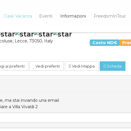
Case Vacanza
Eventi
Informazioni
FreedomInTour
coluse
,
Lecce
,
73050
,
Italy
Costo
ND€
Pre
i ai preferiti
Vedi preferiti
Vedi Mappa
Scheda
, ma stai inviando una email.
are a Villa Vivaldi 2