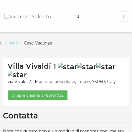
Home
Case Vacanza
Villa Vivaldi 1
via Vivaldi 21
,
Marina di pescoluse
,
Lecce
,
73050
,
Italy
Tap e chiama 3483167032
Contatta
Nota che questo non è un modulo di prenotazione, ma stai