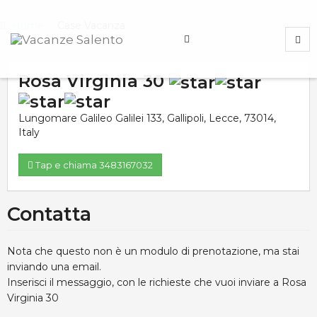
Home
Case Vacanza
Rosa Virginia 30
Lungomare Galileo Galilei 133
,
Gallipoli
,
Lecce
,
73014
,
Italy
Tap e chiama 3483167032
Contatta
Nota che questo non è un modulo di prenotazione, ma stai
inviando una email.
Inserisci il messaggio, con le richieste che vuoi inviare a Rosa
Virginia 30