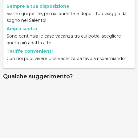
Sempre a tua disposizione
Siamo qui per te, prima, durante e dopo il tuo viaggio da
sogno nel Salento!
Ampia scelta
Sono centinaia le case vacanza tra cui potrai scegliere
quella più adatta a te
Tariffe convenienti
Con noi puoi vivere una vacanza da favola risparmiando!
Qualche suggerimento?
Casa Cri
Via Muia, Alezio, 73011, Lecce, Italy
Info rapide