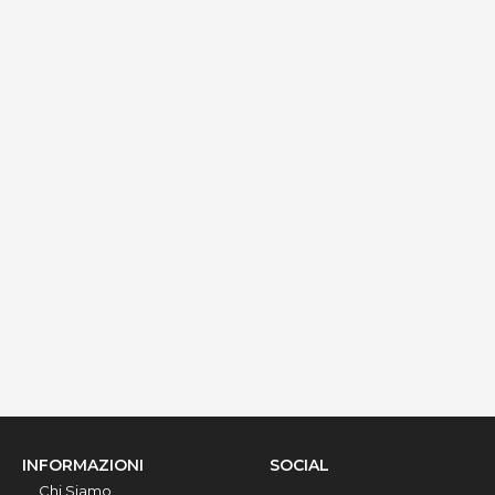
Dettagli
Palazzo Gallo - Camera Assanti
via Ribera 6, Gallipoli, 73014, Lecce, Italy
Info rapide
Dettagli
INFORMAZIONI
SOCIAL
Chi Siamo