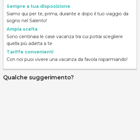
Sempre a tua disposizione
Siamo qui per te, prima, durante e dopo il tuo viaggio da
sogno nel Salento!
Ampia scelta
Sono centinaia le case vacanza tra cui potrai scegliere
quella più adatta a te
Tariffe convenienti
Con noi puoi vivere una vacanza da favola risparmiando!
Qualche suggerimento?
Palazzo Gallo - Camera Aragona
via Ribera 6, Gallipoli, 73014, Lecce, Italy
Info rapide