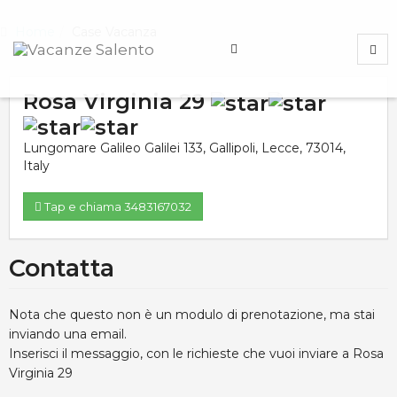
Home
Case Vacanza
Rosa Virginia 29
Lungomare Galileo Galilei 133
,
Gallipoli
,
Lecce
,
73014
,
Italy
Tap e chiama 3483167032
Contatta
Nota che questo non è un modulo di prenotazione, ma stai
inviando una email.
Inserisci il messaggio, con le richieste che vuoi inviare a Rosa
Virginia 29