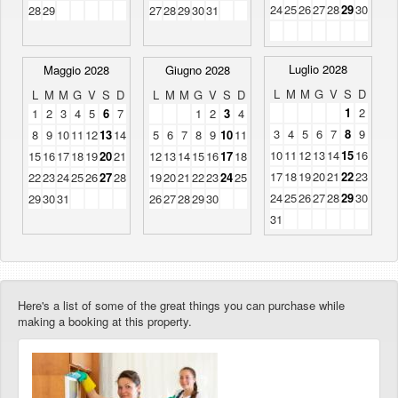
24
25
26
27
28
29
30
28
29
27
28
29
30
31
Luglio 2028
Maggio 2028
Giugno 2028
L
M
M
G
V
S
D
L
M
M
G
V
S
D
L
M
M
G
V
S
D
1
2
1
2
3
4
5
6
7
1
2
3
4
3
4
5
6
7
8
9
8
9
10
11
12
13
14
5
6
7
8
9
10
11
10
11
12
13
14
15
16
15
16
17
18
19
20
21
12
13
14
15
16
17
18
17
18
19
20
21
22
23
22
23
24
25
26
27
28
19
20
21
22
23
24
25
24
25
26
27
28
29
30
29
30
31
26
27
28
29
30
31
Here's a list of some of the great things you can purchase while
making a booking at this property.