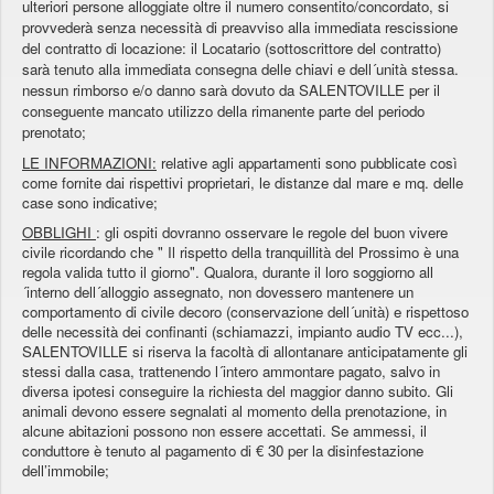
ulteriori persone alloggiate oltre il numero consentito/concordato, si
provvederà senza necessità di preavviso alla immediata rescissione
del contratto di locazione: il Locatario (sottoscrittore del contratto)
sarà tenuto alla immediata consegna delle chiavi e dell´unità stessa.
nessun rimborso e/o danno sarà dovuto da SALENTOVILLE per il
conseguente mancato utilizzo della rimanente parte del periodo
prenotato;
LE INFORMAZIONI:
relative agli appartamenti sono pubblicate così
come fornite dai rispettivi proprietari, le distanze dal mare e mq. delle
case sono indicative;
OBBLIGHI
: gli ospiti dovranno osservare le regole del buon vivere
civile ricordando che " Il rispetto della tranquillità del Prossimo è una
regola valida tutto il giorno". Qualora, durante il loro soggiorno all
´interno dell´alloggio assegnato, non dovessero mantenere un
comportamento di civile decoro (conservazione dell´unità) e rispettoso
delle necessità dei confinanti (schiamazzi, impianto audio TV ecc...),
SALENTOVILLE si riserva la facoltà di allontanare anticipatamente gli
stessi dalla casa, trattenendo l´intero ammontare pagato, salvo in
diversa ipotesi conseguire la richiesta del maggior danno subito. Gli
animali devono essere segnalati al momento della prenotazione, in
alcune abitazioni possono non essere accettati. Se ammessi, il
conduttore è tenuto al pagamento di € 30 per la disinfestazione
dell’immobile;