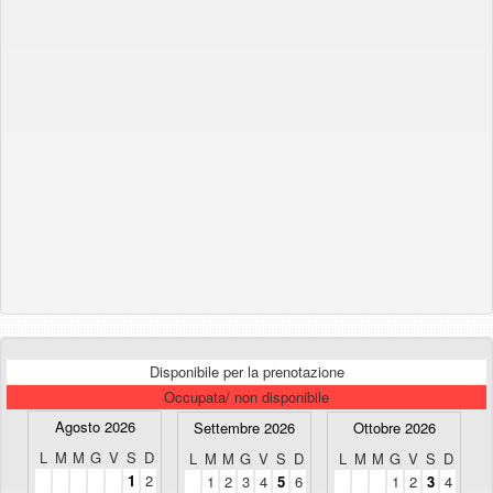
Disponibile per la prenotazione
Occupata/ non disponibile
Agosto 2026
Settembre 2026
Ottobre 2026
L
M
M
G
V
S
D
L
M
M
G
V
S
D
L
M
M
G
V
S
D
1
2
1
2
3
4
5
6
1
2
3
4