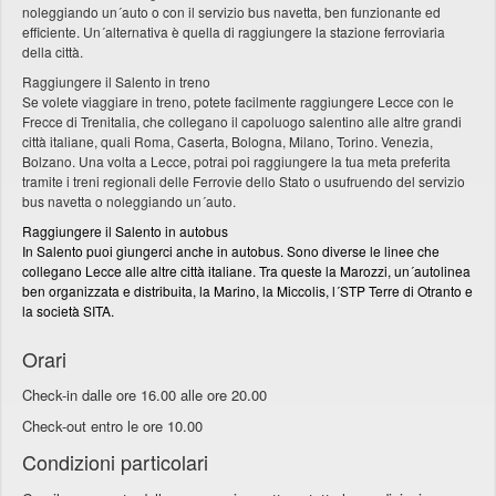
noleggiando un´auto o con il servizio bus navetta, ben funzionante ed
efficiente. Un´alternativa è quella di raggiungere la stazione ferroviaria
della città.
Raggiungere il Salento in treno
Se volete viaggiare in treno, potete facilmente raggiungere Lecce con le
Frecce di Trenitalia, che collegano il capoluogo salentino alle altre grandi
città italiane, quali Roma, Caserta, Bologna, Milano, Torino. Venezia,
Bolzano. Una volta a Lecce, potrai poi raggiungere la tua meta preferita
tramite i treni regionali delle Ferrovie dello Stato o usufruendo del servizio
bus navetta o noleggiando un´auto.
Raggiungere il Salento in autobus
In Salento puoi giungerci anche in autobus. Sono diverse le linee che
collegano Lecce alle altre città italiane. Tra queste la Marozzi, un´autolinea
ben organizzata e distribuita, la Marino, la Miccolis, l´STP Terre di Otranto e
la società SITA.
Orari
Check-in dalle ore 16.00 alle ore 20.00
Check-out entro le ore 10.00
Condizioni particolari