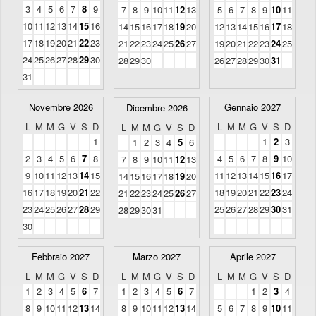
3
4
5
6
7
8
9
7
8
9
10
11
12
13
5
6
7
8
9
10
11
10
11
12
13
14
15
16
14
15
16
17
18
19
20
12
13
14
15
16
17
18
17
18
19
20
21
22
23
21
22
23
24
25
26
27
19
20
21
22
23
24
25
24
25
26
27
28
29
30
28
29
30
26
27
28
29
30
31
31
Novembre 2026
Gennaio 2027
Dicembre 2026
L
M
M
G
V
S
D
L
M
M
G
V
S
D
L
M
M
G
V
S
D
1
1
2
3
1
2
3
4
5
6
2
3
4
5
6
7
8
4
5
6
7
8
9
10
7
8
9
10
11
12
13
9
10
11
12
13
14
15
11
12
13
14
15
16
17
14
15
16
17
18
19
20
16
17
18
19
20
21
22
18
19
20
21
22
23
24
21
22
23
24
25
26
27
23
24
25
26
27
28
29
25
26
27
28
29
30
31
28
29
30
31
30
Febbraio 2027
Marzo 2027
Aprile 2027
L
M
M
G
V
S
D
L
M
M
G
V
S
D
L
M
M
G
V
S
D
1
2
3
4
5
6
7
1
2
3
4
5
6
7
1
2
3
4
8
9
10
11
12
13
14
8
9
10
11
12
13
14
5
6
7
8
9
10
11