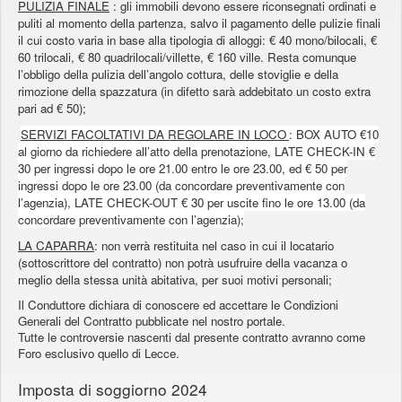
PULIZIA FINALE
: gli immobili devono essere riconsegnati ordinati e
puliti al momento della partenza, salvo il pagamento delle pulizie finali
il cui costo varia in base alla tipologia di alloggi: € 40 mono/bilocali, €
60 trilocali, € 80 quadrilocali/villette, € 160 ville. Resta comunque
l’obbligo della pulizia dell’angolo cottura, delle stoviglie e della
rimozione della spazzatura (in difetto sarà addebitato un costo extra
pari ad € 50);
SERVIZI FACOLTATIVI DA REGOLARE IN LOCO
: BOX AUTO €10
al giorno da richiedere all’atto della prenotazione, LATE CHECK-IN €
30 per ingressi dopo le ore 21.00 entro le ore 23.00, ed € 50 per
ingressi dopo le ore 23.00 (da concordare preventivamente con
l’agenzia), LATE CHECK-OUT € 30 per uscite fino le ore 13.00 (da
concordare preventivamente con l’agenzia);
LA CAPARRA
: non verrà restituita nel caso in cui il locatario
(sottoscrittore del contratto) non potrà usufruire della vacanza o
meglio della stessa unità abitativa, per suoi motivi personali;
Il Conduttore dichiara di conoscere ed accettare le Condizioni
Generali del Contratto pubblicate nel nostro portale.
Tutte le controversie nascenti dal presente contratto avranno come
Foro esclusivo quello di Lecce.
Imposta di soggiorno 2024