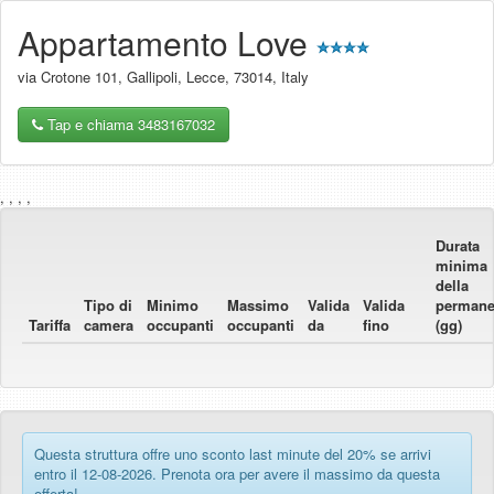
Appartamento Love
via Crotone 101
,
Gallipoli
,
Lecce
,
73014
,
Italy
Tap e chiama 3483167032
, , , ,
Durata
minima
della
Tipo di
Minimo
Massimo
Valida
Valida
perman
Tariffa
camera
occupanti
occupanti
da
fino
(gg)
Questa struttura offre uno sconto last minute del 20% se arrivi
entro il 12-08-2026. Prenota ora per avere il massimo da questa
offerta!