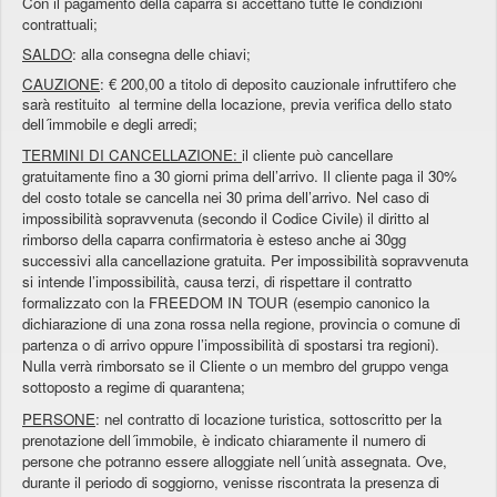
Con il pagamento della caparra si accettano tutte le condizioni
contrattuali;
SALDO
: alla consegna delle chiavi;
CAUZIONE
: € 200,00 a titolo di deposito cauzionale infruttifero che
sarà restituito al termine della locazione, previa verifica dello stato
dell´immobile e degli arredi;
TERMINI DI CANCELLAZIONE:
il cliente può cancellare
gratuitamente fino a 30 giorni prima dell’arrivo. Il cliente paga il 30%
del costo totale se cancella nei 30 prima dell’arrivo. Nel caso di
impossibilità sopravvenuta (secondo il Codice Civile) il diritto al
rimborso della caparra confirmatoria è esteso anche ai 30gg
successivi alla cancellazione gratuita. Per impossibilità sopravvenuta
si intende l’impossibilità, causa terzi, di rispettare il contratto
formalizzato con la FREEDOM IN TOUR (esempio canonico la
dichiarazione di una zona rossa nella regione, provincia o comune di
partenza o di arrivo oppure l’impossibilità di spostarsi tra regioni).
Nulla verrà rimborsato se il Cliente o un membro del gruppo venga
sottoposto a regime di quarantena;
PERSONE
: nel contratto di locazione turistica, sottoscritto per la
prenotazione dell´immobile, è indicato chiaramente il numero di
persone che potranno essere alloggiate nell´unità assegnata. Ove,
durante il periodo di soggiorno, venisse riscontrata la presenza di