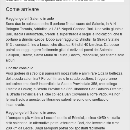
Come arrivare
Raggiungere il Salento in auto
Sono due le autostrade che ti portano fino al cuore del Salento, la A14
Bologna-Taranto, Adriatica, e l´A16 Napoli-Canosa-Bari. Una volta giunto a
Bari, lascia l´autostrada, prendi la superstrada e segui le indicazioni che ti
portano a Brindisi-Lecce. Dopo aver raggiunto Brindisi, la Strada Statale
613 ti condurrà fino a Lecce, che dista da Brindisi 40 km circa. Da Lecce
potrai poi raggiungere facilmente gli altri deliziosi paesi del Salento:
Gallipoli, Otranto, Santa Maria di Leuca, Castro, Pescoluse, per citarne solo
alcuni.
Il nostro consiglio
Vuoi godere di strepitosi panorami mozzafiato e ammirare tutta la bellezza
della costa salentina? Percorri in auto le strade costiere, ti regaleranno
bellissime emozioni! Imperdibile la Strada Provinciale 358, che collega
Otranto a Leuca; la Strada Provinciale 366, litoranea San Cataldo-Otranto;
la Strada Provinciale 91, che collega San Giovanni a Torre Vado. Ma non
fermarti solo a queste. Le litoranee salentine sono uno spettacolo
incantevole.
Raggiungere il Salento in aereo
L´aeroporto più vicino a Lecce è quello di Brindisi, a circa 40/50 km dalla
città salentina. In alternativa potrai atterrare a Bari, che invece dista circa
200 km da Lecce. Dagli aeroporti potrai poi spostarti facilmente