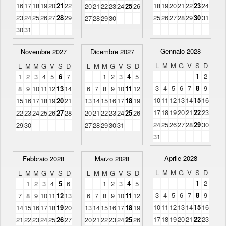
16
17
18
19
20
21
22
18
19
20
21
22
23
24
20
21
22
23
24
25
26
23
24
25
26
27
28
29
25
26
27
28
29
30
31
27
28
29
30
30
31
Gennaio 2028
Novembre 2027
Dicembre 2027
L
M
M
G
V
S
D
L
M
M
G
V
S
D
L
M
M
G
V
S
D
1
2
1
2
3
4
5
6
7
1
2
3
4
5
3
4
5
6
7
8
9
8
9
10
11
12
13
14
6
7
8
9
10
11
12
10
11
12
13
14
15
16
15
16
17
18
19
20
21
13
14
15
16
17
18
19
17
18
19
20
21
22
23
22
23
24
25
26
27
28
20
21
22
23
24
25
26
24
25
26
27
28
29
30
29
30
27
28
29
30
31
31
Aprile 2028
Febbraio 2028
Marzo 2028
L
M
M
G
V
S
D
L
M
M
G
V
S
D
L
M
M
G
V
S
D
1
2
1
2
3
4
5
6
1
2
3
4
5
3
4
5
6
7
8
9
7
8
9
10
11
12
13
6
7
8
9
10
11
12
10
11
12
13
14
15
16
14
15
16
17
18
19
20
13
14
15
16
17
18
19
17
18
19
20
21
22
23
21
22
23
24
25
26
27
20
21
22
23
24
25
26