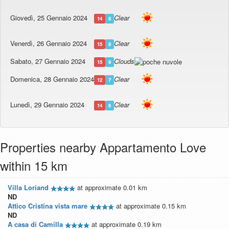
Giovedì, 25 Gennaio 2024
Clear
14
8
Venerdì, 26 Gennaio 2024
Clear
15
8
Sabato, 27 Gennaio 2024
Clouds
15
9
Domenica, 28 Gennaio 2024
Clear
12
7
Lunedì, 29 Gennaio 2024
Clear
14
6
Properties nearby Appartamento Love
within 15 km
Villa Loriand
at approximate 0.01 km
ND
Attico Cristina vista mare
at approximate 0.15 km
ND
A casa di Camilla
at approximate 0.19 km