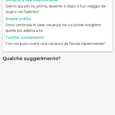
Sempre a tua disposizione
Siamo qui per te, prima, durante e dopo il tuo viaggio da
sogno nel Salento!
Ampia scelta
Sono centinaia le case vacanza tra cui potrai scegliere
quella più adatta a te
Tariffe convenienti
Con noi puoi vivere una vacanza da favola risparmiando!
Qualche suggerimento?
Palazzo Gallo - Camera Aragona
via Ribera 6, Gallipoli, 73014, Lecce, Italy
Info rapide
Dettagli