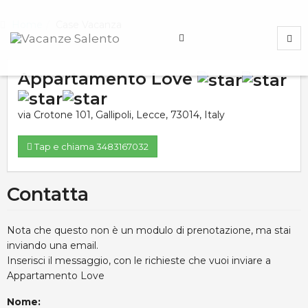
Home
Case Vacanza
Appartamento Love
via Crotone 101
,
Gallipoli
,
Lecce
,
73014
,
Italy
Tap e chiama 3483167032
Contatta
Nota che questo non è un modulo di prenotazione, ma stai
inviando una email.
Inserisci il messaggio, con le richieste che vuoi inviare a
Appartamento Love
Nome: