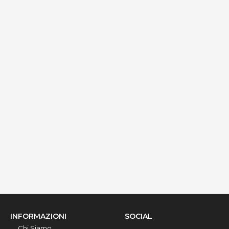
Villa Montani
contrada Fani, Marina di Pescoluse, 73050, Lecce,
Italy
Info rapide
Dettagli
INFORMAZIONI
SOCIAL
Chi Siamo